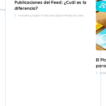
Publicaciones del Feed: ¿Cuál es la
diferencia?
nline
,
marketing digital
Publicidad Digital
Redes Sociales
,
,
El P
para
marke