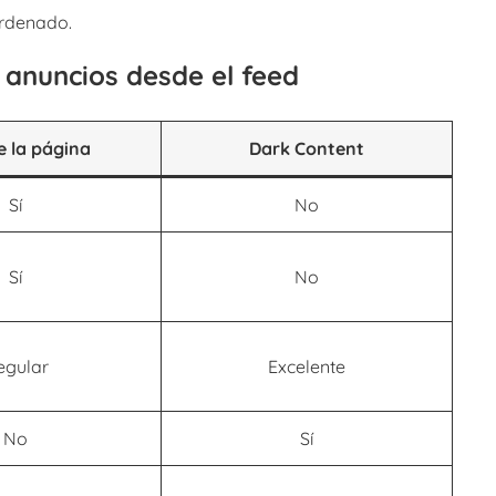
ordenado.
 anuncios desde el feed
e la página
Dark Content
Sí
No
Sí
No
egular
Excelente
No
Sí