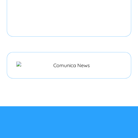
Diseño y Desarrollo Web
Producción Audiovisual
Publicidad en Google
Publicidad en Redes Soc