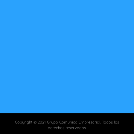
Av. Javier Prado Este 560 Of. 2302 San Isidro
Sedes: Lima - Cusco
944450162
info@comunica-e.com
Copyright © 2021 Grupo Comunica Empresarial. Todos los
derechos reservados.